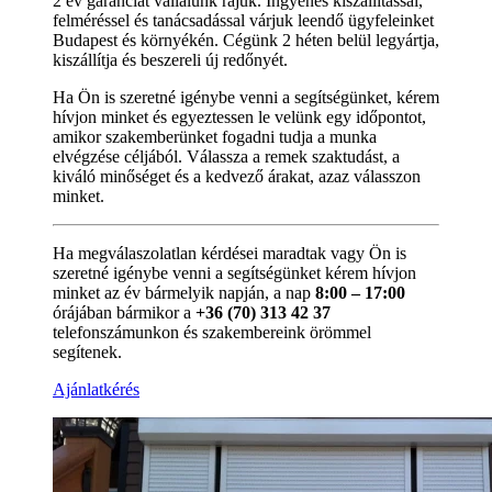
2 év garanciát vállalunk rájuk. Ingyenes kiszállítással,
felméréssel és tanácsadással várjuk leendő ügyfeleinket
Budapest és környékén. Cégünk 2 héten belül legyártja,
kiszállítja és beszereli új redőnyét.
Ha Ön is szeretné igénybe venni a segítségünket, kérem
hívjon minket és egyeztessen le velünk egy időpontot,
amikor szakemberünket fogadni tudja a munka
elvégzése céljából. Válassza a remek szaktudást, a
kiváló minőséget és a kedvező árakat, azaz válasszon
minket.
Ha megválaszolatlan kérdései maradtak vagy Ön is
szeretné igénybe venni a segítségünket kérem hívjon
minket az év bármelyik napján, a nap
8:00 – 17:00
órájában bármikor a
+36 (70) 313 42 37
telefonszámunkon és szakembereink örömmel
segítenek.
Ajánlatkérés