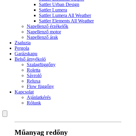
Sattler Urban Design
Sattler Lumera
Sattler Lumera All Weather
Sattler Elements All Weather
Napellenző érzékelők
Napellenző motor
Napellenző árak
Zsaluzia
Pergola
Garázskapu
Belső árnyékoló
Szalagfüggőny
Roletta
Sávroló
Reluxa
Flow függőny
Kapcsolat
Ajánlatkérés
Rólunk
Műanyag redőny