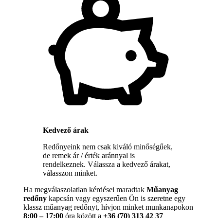
Kedvező árak
Redőnyeink nem csak kiváló minőségűek,
de remek ár / érték aránnyal is
rendelkeznek. Válassza a kedvező árakat,
válasszon minket.
Ha megválaszolatlan kérdései maradtak
Műanyag
redőny
kapcsán vagy egyszerűen Ön is szeretne egy
klassz műanyag redőnyt, hívjon minket munkanapokon
8:00 – 17:00
óra között a
+36 (70) 313 42 37