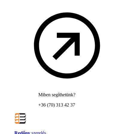
Miben segíthetünk?
+36 (70) 313 42 37
Redőny
szerelés