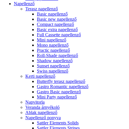
Napellenző
Terasz napellenző
Basic napellenző
Basic new napellenző
Compact napellenző
Basic extra napellenző
Full Cassette napellenző
Mini napellenző
Mono napellenző
Practic napellenző
Roll-Shade napellenző
Shadow napellenző
Sunset napellenző
Swiss napellenző
Kerti napellenző
Butterfly terasz napellenző
Gastro Romantic napellenző
Gastro Basic napellenző
Mini Party napellenző
Napvitorla
Veranda árnyékoló
Ablak napellenző
Napellenző ponyva
Sattler Elements Solids
Sattler Elements Stripes