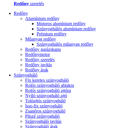
Redőny
szerelés
Redőny
Alumínium redőny
Motoros alumínium redőny
Szúnyoghálós alumínium redőny
Prémium redőny
Műanyag redőny
Szúnyoghálós műanyag redőny
Redőny garázskapu
Redőnymotor
Redőny szerelés
Redőny javítás
Redőny árak
Szúnyogháló
Fix keretes szúnyogháló
Rolós szúnyogháló ablakra
Rolós szúnyogháló ajtóra
Nyíló szúnyogháló ajtó
Tolóajtós szúnyogháló
Isso-fix szúnyogháló
Zsanéros szúnyogháló
Pliszé szúnyogháló
Szúnyogháló javítás
Szúnyogháló árak