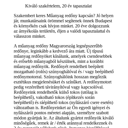
Kiváló szakértelem, 20 év tapasztalat
Szakembert keres Műanyag redőny kapcsán? Jó helyen
jár, munkatársaink örömmel segítenek önnek Budapest
és környékén csak hívjon minket. 20 éve dolgozzunk
az árnyékolás területén, éljen a valódi tapasztalattal és
válasszon minket.
A műanyag redőny Magyarország legnépszerűbb
redőnye, leginkább a kedvező ára miatt. Új típusú
műanyag redőnyöket kínálunk, amelyek csendesebbek
és erősebb műanyagból készülnek, mint a korábbi
műanyag redőnyök. Redőnyét rendelheti beépített
mozgatható (rolós) szúnyoghálóval és / vagy beépíthető
redőnymotorral. Szúnyoghálóink hosszan megőrzik
esztétikus megjelenésüket és színűket. A redőnymotort
pedig vezérelheti távirányítóval vagy kapcsolóval.
Redőnyeink rendelhetők külső tokos (utólag is
beépíthető), vakolható tokos (építkezés során
beépíthető) és ráépíthető tokos (nyílászáró csere esetén)
változatban is. Redőnyeinket az Ön egyedi igényei és
nyílászárói pontos méretei alapján, személyre szabott
módon gyártjuk le. Az általunk gyártot redőnyök kiváló
minőségűek, remek ár / érték aránnyal rendelkeznek és