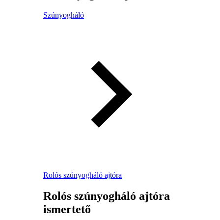
Szúnyogháló
Rolós szúnyogháló ajtóra
Rolós szúnyogháló ajtóra
ismertető