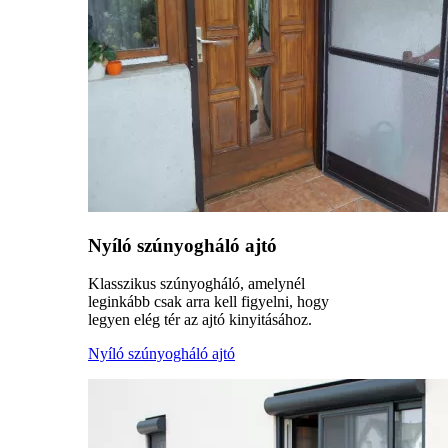
Nyíló szúnyogháló ajtó
Klasszikus szúnyogháló, amelynél
leginkább csak arra kell figyelni, hogy
legyen elég tér az ajtó kinyitásához.
Nyíló szúnyogháló ajtó