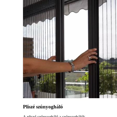
Pliszé szúnyogháló
A pliszé szúnyogháló a szúnyoghálók