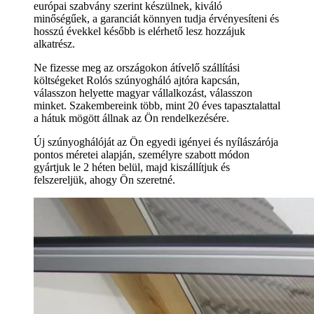
európai szabvány szerint készülnek, kiváló
minőségűek, a garanciát könnyen tudja érvényesíteni és
hosszú évekkel később is elérhető lesz hozzájuk
alkatrész.
Ne fizesse meg az országokon átívelő szállítási
költségeket Rolós szúnyogháló ajtóra kapcsán,
válasszon helyette magyar vállalkozást, válasszon
minket. Szakembereink több, mint 20 éves tapasztalattal
a hátuk mögött állnak az Ön rendelkezésére.
Új szúnyoghálóját az Ön egyedi igényei és nyílászárója
pontos méretei alapján, személyre szabott módon
gyártjuk le 2 héten belül, majd kiszállítjuk és
felszereljük, ahogy Ön szeretné.