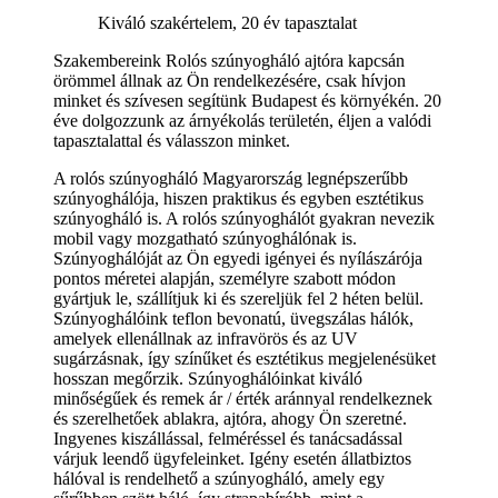
Kiváló szakértelem, 20 év tapasztalat
Szakembereink Rolós szúnyogháló ajtóra kapcsán
örömmel állnak az Ön rendelkezésére, csak hívjon
minket és szívesen segítünk Budapest és környékén. 20
éve dolgozzunk az árnyékolás területén, éljen a valódi
tapasztalattal és válasszon minket.
A rolós szúnyogháló Magyarország legnépszerűbb
szúnyoghálója, hiszen praktikus és egyben esztétikus
szúnyogháló is. A rolós szúnyoghálót gyakran nevezik
mobil vagy mozgatható szúnyoghálónak is.
Szúnyoghálóját az Ön egyedi igényei és nyílászárója
pontos méretei alapján, személyre szabott módon
gyártjuk le, szállítjuk ki és szereljük fel 2 héten belül.
Szúnyoghálóink teflon bevonatú, üvegszálas hálók,
amelyek ellenállnak az infravörös és az UV
sugárzásnak, így színűket és esztétikus megjelenésüket
hosszan megőrzik. Szúnyoghálóinkat kiváló
minőségűek és remek ár / érték aránnyal rendelkeznek
és szerelhetőek ablakra, ajtóra, ahogy Ön szeretné.
Ingyenes kiszállással, felméréssel és tanácsadással
várjuk leendő ügyfeleinket. Igény esetén állatbiztos
hálóval is rendelhető a szúnyogháló, amely egy