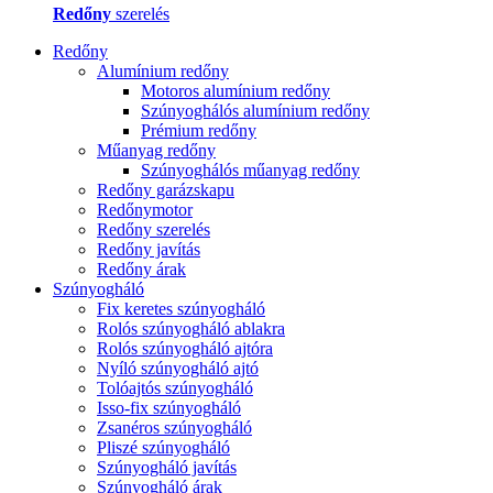
Redőny
szerelés
Redőny
Alumínium redőny
Motoros alumínium redőny
Szúnyoghálós alumínium redőny
Prémium redőny
Műanyag redőny
Szúnyoghálós műanyag redőny
Redőny garázskapu
Redőnymotor
Redőny szerelés
Redőny javítás
Redőny árak
Szúnyogháló
Fix keretes szúnyogháló
Rolós szúnyogháló ablakra
Rolós szúnyogháló ajtóra
Nyíló szúnyogháló ajtó
Tolóajtós szúnyogháló
Isso-fix szúnyogháló
Zsanéros szúnyogháló
Pliszé szúnyogháló
Szúnyogháló javítás
Szúnyogháló árak