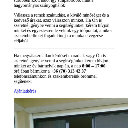
sűrűbben szött háló, így strapabíróbb, mint a
hagyományos szúnyoghálók
Válassza a remek szaktudást, a kiváló minőséget és a
kedvező árakat, azaz válasszon minket. Ha Ön is
szeretné igénybe venni a segítségünket, kérem hívjon
minket és egyeztessen le velünk egy időpontot, amikor
szakemberünket fogadni tudja a munka elvégzése
céljából.
Ha megválaszolatlan kérdései maradtak vagy Ön is
szeretné igénybe venni a segítségünket kérem hívjon
minket az év bármelyik napján, a nap
8:00 – 17:00
órájában bármikor a
+36 (70) 313 42 37
telefonszámunkon és szakembereink örömmel
segítenek.
Ajánlatkérés