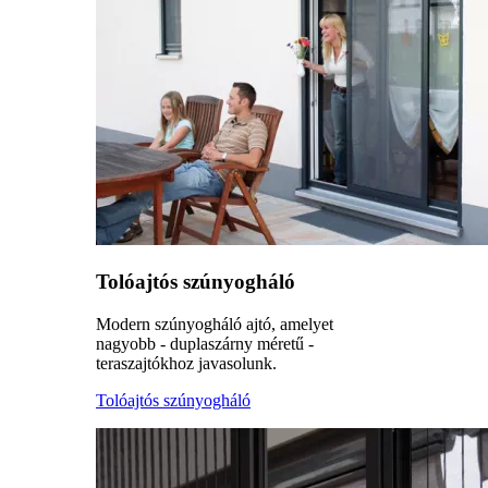
Tolóajtós szúnyogháló
Modern szúnyogháló ajtó, amelyet
nagyobb - duplaszárny méretű -
teraszajtókhoz javasolunk.
Tolóajtós szúnyogháló