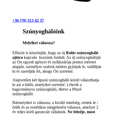
+36 (70) 313 42 37
Szúnyoghálóink
Melyiket válassza?
Először is köszönjük, hogy az új
Rolós szúnyogháló
ajtóra
kapcsán hozzánk fordult. Az új szúnyoghálóját
az Ön egyedi igényei és nyílászárója pontos méretei
alapján, személyre szabott módon gyártjuk le, szállítjuk
ki és szereljük fel, ahogy Ön szeretné.
Alapvetően két típusú szúnyogháló közül választhatja
ki azt a hálót, amelyiket szeretné. Létezik a
hagyományos szúnyogháló, illetve a Pliszé
szúnyogháló.
Bármelyiket is válassza, a kiváló minőség, remek ár /
érték és az esztétikus megjelenést válassza, amelyre 2
év teljes körű garanciát vállalunk.
Ne feledje, most