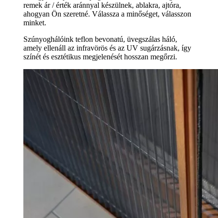
remek ár / érték aránnyal készülnek, ablakra, ajtóra,
ahogyan Ön szeretné. Válassza a minőséget, válasszon
minket.
Szúnyoghálóink teflon bevonatú, üvegszálas háló,
amely ellenáll az infravörös és az UV sugárzásnak, így
színét és esztétikus megjelenését hosszan megőrzi.