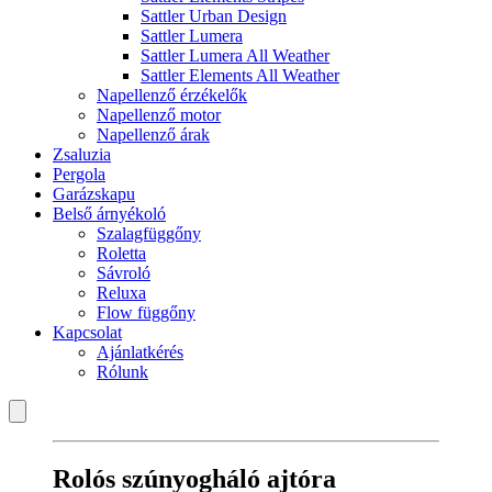
Sattler Urban Design
Sattler Lumera
Sattler Lumera All Weather
Sattler Elements All Weather
Napellenző érzékelők
Napellenző motor
Napellenző árak
Zsaluzia
Pergola
Garázskapu
Belső árnyékoló
Szalagfüggőny
Roletta
Sávroló
Reluxa
Flow függőny
Kapcsolat
Ajánlatkérés
Rólunk
Rolós szúnyogháló ajtóra