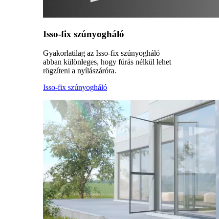
Isso-fix szúnyogháló
Gyakorlatilag az Isso-fix szúnyogháló
abban különleges, hogy fúrás nélkül lehet
rögzíteni a nyílászáróra.
Isso-fix szúnyogháló