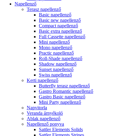
Napellenző
Terasz napellenző
Basic napellenző
Basic new napellenző
Compact napellenző
Basic extra napellenző
Full Cassette napellenző
Mini napellenző
Mono napellenző
Practic napellenző
Roll-Shade napellenző
Shadow napellenző
Sunset napellenző
Swiss napellenző
Kerti napellenző
Butterfly terasz napellenző
Gastro Romantic napellenző
Gastro Basic napellenző
Mini Party napellenző
Napvitorla
Veranda árnyékoló
Ablak napellenző
Napellenző ponyva
Sattler Elements Solids
Sattler Elements Stripes