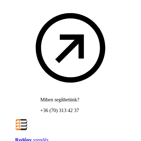
Miben segíthetünk?
+36 (70) 313 42 37
Redőny
szerelés