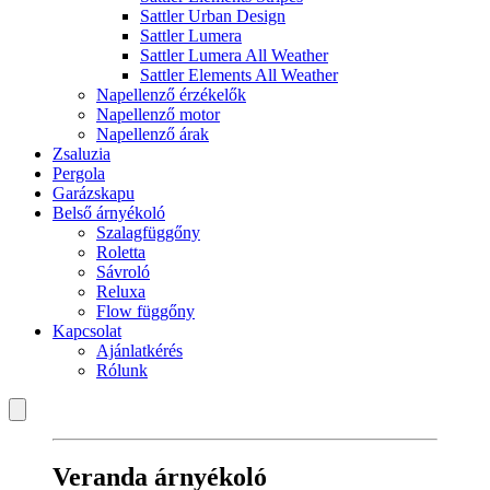
Sattler Urban Design
Sattler Lumera
Sattler Lumera All Weather
Sattler Elements All Weather
Napellenző érzékelők
Napellenző motor
Napellenző árak
Zsaluzia
Pergola
Garázskapu
Belső árnyékoló
Szalagfüggőny
Roletta
Sávroló
Reluxa
Flow függőny
Kapcsolat
Ajánlatkérés
Rólunk
Veranda árnyékoló