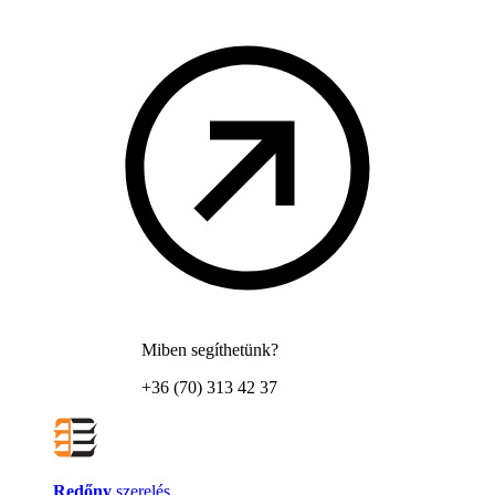
Miben segíthetünk?
+36 (70) 313 42 37
Redőny
szerelés