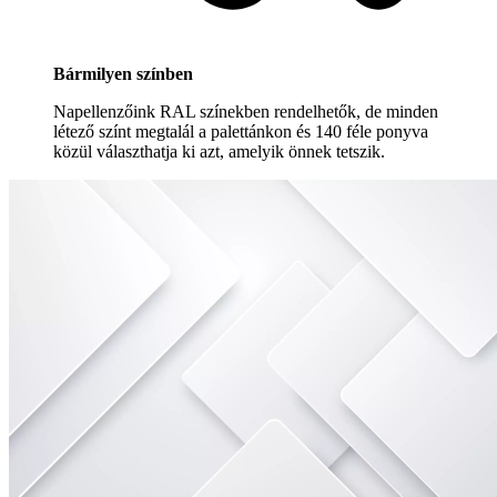
Bármilyen színben
Napellenzőink RAL színekben rendelhetők, de minden
létező színt megtalál a palettánkon és 140 féle ponyva
közül választhatja ki azt, amelyik önnek tetszik.