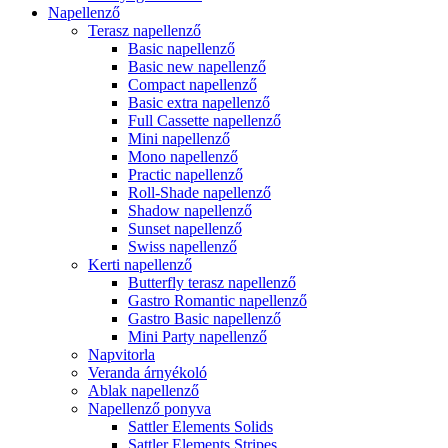
Napellenző
Terasz napellenző
Basic napellenző
Basic new napellenző
Compact napellenző
Basic extra napellenző
Full Cassette napellenző
Mini napellenző
Mono napellenző
Practic napellenző
Roll-Shade napellenző
Shadow napellenző
Sunset napellenző
Swiss napellenző
Kerti napellenző
Butterfly terasz napellenző
Gastro Romantic napellenző
Gastro Basic napellenző
Mini Party napellenző
Napvitorla
Veranda árnyékoló
Ablak napellenző
Napellenző ponyva
Sattler Elements Solids
Sattler Elements Stripes