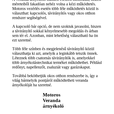
méreteiből fakadóan nehéz volna a kézi működtetés.
Motoros vezérlés esetén több féle működtetés közül is
választhat: kapcsolós, távirányítós vagy okos otthon
rendszer segítségével.
A kapcsoló bár opció, de nem szoktuk javasolni, hiszen
a távirányító sokkal kényelmesebb megoldás és árban
sem tér el. Azonban, mint lehetőség választható ha ön
ezt szeretné.
Több féle színben és megjelenésű távirányító közül
választhatja ki azt, amelyik a leginkább tetszik önnek.
Léteznek több csatornás távirányítók is, amelyekkel
több árnyékolástechnikai terméket működtethet. Például
redőnyt, napellenzőt, zsaluziát vagy garázskaput.
Továbbá beköthetjük okos otthon rendszerbe is, így a
világ bármelyik pontjáról működtetheti veranda
árnyékolóját ha szeretné.
Motoros
Veranda
árnyékoló