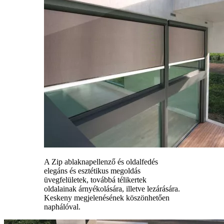
A Zip ablaknapellenző és oldalfedés
elegáns és esztétikus megoldás
üvegfelületek, továbbá télikertek
oldalainak árnyékolására, illetve lezárására.
Keskeny megjelenésének köszönhetően
naphálóval.