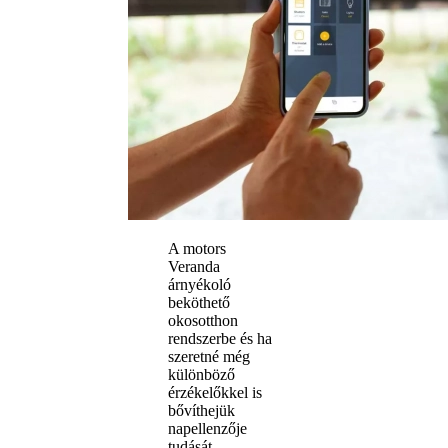
A motors
Veranda
árnyékoló
beköthető
okosotthon
rendszerbe és ha
szeretné még
különböző
érzékelőkkel is
bővíthejük
napellenzője
tudását,