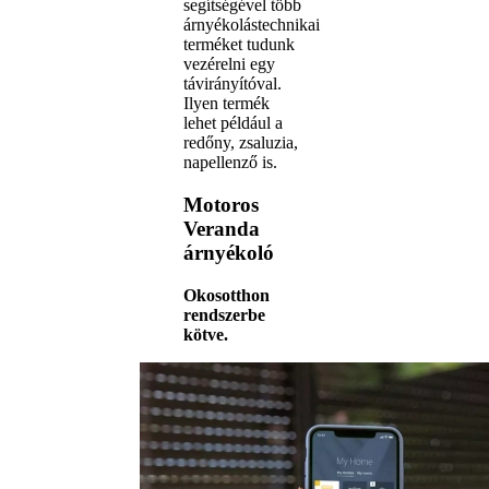
segítségével több
árnyékolástechnikai
terméket tudunk
vezérelni egy
távirányítóval.
Ilyen termék
lehet például a
redőny, zsaluzia,
napellenző is.
Motoros
Veranda
árnyékoló
Okosotthon
rendszerbe
kötve.