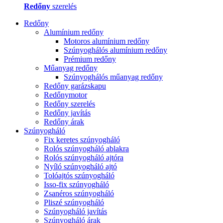
Redőny
szerelés
Redőny
Alumínium redőny
Motoros alumínium redőny
Szúnyoghálós alumínium redőny
Prémium redőny
Műanyag redőny
Szúnyoghálós műanyag redőny
Redőny garázskapu
Redőnymotor
Redőny szerelés
Redőny javítás
Redőny árak
Szúnyogháló
Fix keretes szúnyogháló
Rolós szúnyogháló ablakra
Rolós szúnyogháló ajtóra
Nyíló szúnyogháló ajtó
Tolóajtós szúnyogháló
Isso-fix szúnyogháló
Zsanéros szúnyogháló
Pliszé szúnyogháló
Szúnyogháló javítás
Szúnyogháló árak