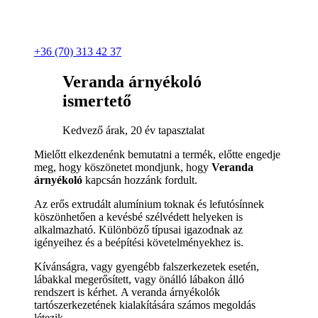
+36 (70) 313 42 37
Veranda árnyékoló
ismertető
Kedvező árak, 20 év tapasztalat
Mielőtt elkezdenénk bemutatni a termék, előtte engedje
meg, hogy köszönetet mondjunk, hogy
Veranda
árnyékoló
kapcsán hozzánk fordult.
Az erős extrudált alumínium toknak és lefutósínnek
köszönhetően a kevésbé szélvédett helyeken is
alkalmazható. Különböző típusai igazodnak az
igényeihez és a beépítési követelményekhez is.
Kívánságra, vagy gyengébb falszerkezetek esetén,
lábakkal megerősített, vagy önálló lábakon álló
rendszert is kérhet. A veranda árnyékolók
tartószerkezetének kialakítására számos megoldás
létezik.