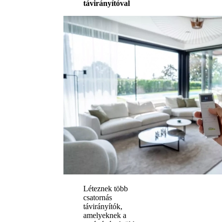
távirányítóval
Léteznek több
csatornás
távirányítók,
amelyeknek a