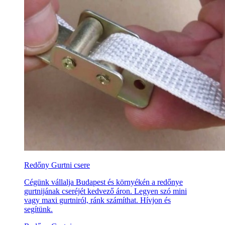
Redőny Gurtni csere
Cégünk vállalja Budapest és környékén a redőnye
gurtnijának cseréjét kedvező áron. Legyen szó mini
vagy maxi gurtniról, ránk számíthat. Hívjon és
segítünk.