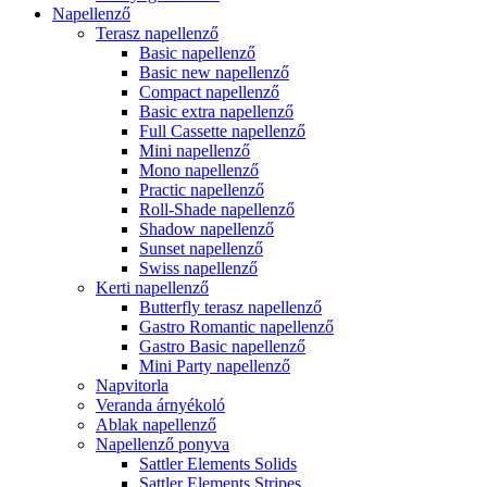
Napellenző
Terasz napellenző
Basic napellenző
Basic new napellenző
Compact napellenző
Basic extra napellenző
Full Cassette napellenző
Mini napellenző
Mono napellenző
Practic napellenző
Roll-Shade napellenző
Shadow napellenző
Sunset napellenző
Swiss napellenző
Kerti napellenző
Butterfly terasz napellenző
Gastro Romantic napellenző
Gastro Basic napellenző
Mini Party napellenző
Napvitorla
Veranda árnyékoló
Ablak napellenző
Napellenző ponyva
Sattler Elements Solids
Sattler Elements Stripes