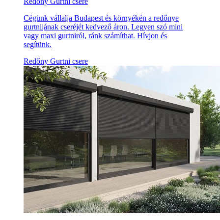
Redőny Gurtni csere
Cégünk vállalja Budapest és környékén a redőnye
gurtnijának cseréjét kedvező áron. Legyen szó mini
vagy maxi gurtniról, ránk számíthat. Hívjon és
segítünk.
Redőny Gurtni csere