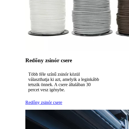
Redőny zsinór csere
Több féle színű zsinór közül
választhatja ki azt, amelyik a leginkább
tetszik önnek. A csere általában 30
percet vesz igénybe.
Redőny zsinór csere