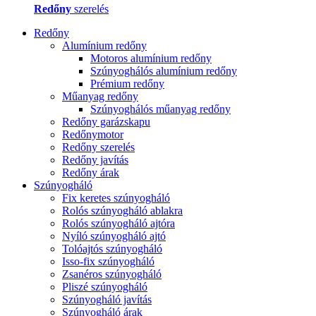
Redőny
szerelés
Redőny
Alumínium redőny
Motoros alumínium redőny
Szúnyoghálós alumínium redőny
Prémium redőny
Műanyag redőny
Szúnyoghálós műanyag redőny
Redőny garázskapu
Redőnymotor
Redőny szerelés
Redőny javítás
Redőny árak
Szúnyogháló
Fix keretes szúnyogháló
Rolós szúnyogháló ablakra
Rolós szúnyogháló ajtóra
Nyíló szúnyogháló ajtó
Tolóajtós szúnyogháló
Isso-fix szúnyogháló
Zsanéros szúnyogháló
Pliszé szúnyogháló
Szúnyogháló javítás
Szúnyogháló árak