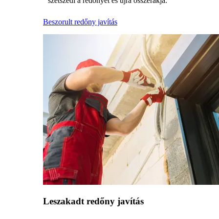
szétszedi a redőnyét és újra összerakja.
Beszorult redőny javítás
Leszakadt redőny javítás