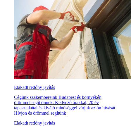
Elakadt redőny javítás
Cégünk szakembereink Budapest és környékén
örömmel segít önnek. Kedvező árakkal, 20 év
tapasztalattal és kiváló minőséggel várjuk az ön hívását.
Hívjon és örömmel segítünk
Elakadt redőny javítás