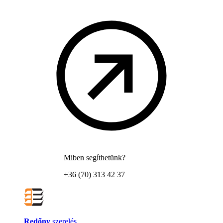
Miben segíthetünk?
+36 (70) 313 42 37
Redőny
szerelés