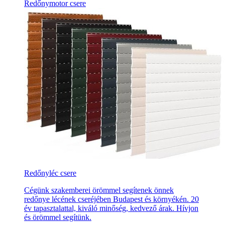
Redőnymotor csere
Redőnyléc csere
Cégünk szakemberei örömmel segítenek önnek
redőnye lécének cseréjében Budapest és környékén. 20
év tapasztalattal, kiváló minőség, kedvező árak. Hívjon
és örömmel segítünk.