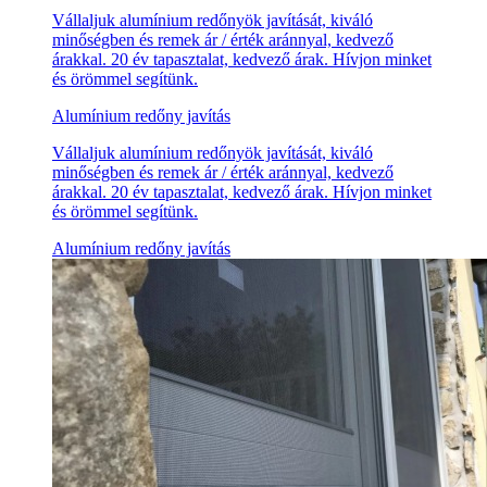
Vállaljuk alumínium redőnyök javítását, kiváló
minőségben és remek ár / érték aránnyal, kedvező
árakkal. 20 év tapasztalat, kedvező árak. Hívjon minket
és örömmel segítünk.
Alumínium redőny javítás
Vállaljuk alumínium redőnyök javítását, kiváló
minőségben és remek ár / érték aránnyal, kedvező
árakkal. 20 év tapasztalat, kedvező árak. Hívjon minket
és örömmel segítünk.
Alumínium redőny javítás