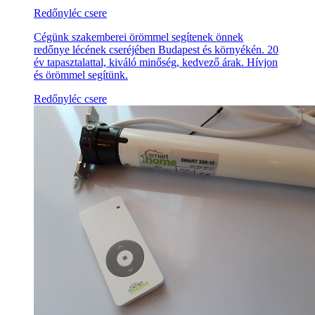
Redőnyléc csere
Cégünk szakemberei örömmel segítenek önnek
redőnye lécének cseréjében Budapest és környékén. 20
év tapasztalattal, kiváló minőség, kedvező árak. Hívjon
és örömmel segítünk.
Redőnyléc csere