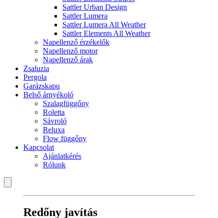
Sattler Urban Design
Sattler Lumera
Sattler Lumera All Weather
Sattler Elements All Weather
Napellenző érzékelők
Napellenző motor
Napellenző árak
Zsaluzia
Pergola
Garázskapu
Belső árnyékoló
Szalagfüggőny
Roletta
Sávroló
Reluxa
Flow függőny
Kapcsolat
Ajánlatkérés
Rólunk
Redőny javítás