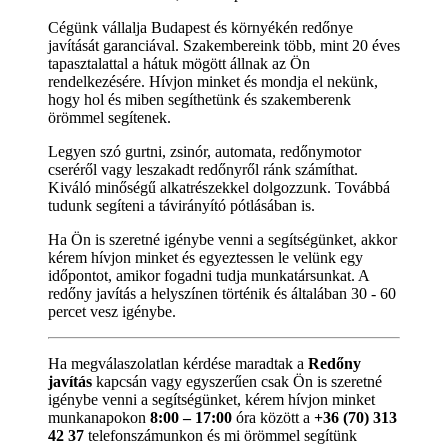
Cégünk vállalja Budapest és környékén redőnye
javítását garanciával. Szakembereink több, mint 20 éves
tapasztalattal a hátuk mögött állnak az Ön
rendelkezésére. Hívjon minket és mondja el nekünk,
hogy hol és miben segíthetünk és szakemberenk
örömmel segítenek.
Legyen szó gurtni, zsinór, automata, redőnymotor
cseréről vagy leszakadt redőnyről ránk számíthat.
Kiváló minőségű alkatrészekkel dolgozzunk. Továbbá
tudunk segíteni a távirányító pótlásában is.
Ha Ön is szeretné igénybe venni a segítségünket, akkor
kérem hívjon minket és egyeztessen le velünk egy
időpontot, amikor fogadni tudja munkatársunkat. A
redőny javítás a helyszínen történik és általában 30 - 60
percet vesz igénybe.
Ha megválaszolatlan kérdése maradtak a
Redőny
javítás
kapcsán vagy egyszerűen csak Ön is szeretné
igénybe venni a segítségünket, kérem hívjon minket
munkanapokon
8:00 – 17:00
óra között a
+36 (70) 313
42 37
telefonszámunkon és mi örömmel segítünk