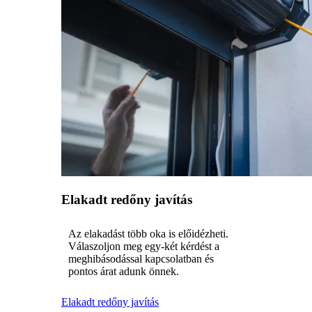
Elakadt redőny javítás
Az elakadást több oka is előidézheti.
Válaszoljon meg egy-két kérdést a
meghibásodással kapcsolatban és
pontos árat adunk önnek.
Elakadt redőny javítás