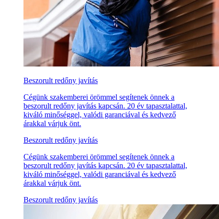
Beszorult redőny javítás
Cégünk szakemberei örömmel segítenek önnek a
beszorult redőny javítás kapcsán. 20 év tapasztalattal,
kiváló minőséggel, valódi garanciával és kedvező
árakkal várjuk önt.
Beszorult redőny javítás
Cégünk szakemberei örömmel segítenek önnek a
beszorult redőny javítás kapcsán. 20 év tapasztalattal,
kiváló minőséggel, valódi garanciával és kedvező
árakkal várjuk önt.
Beszorult redőny javítás