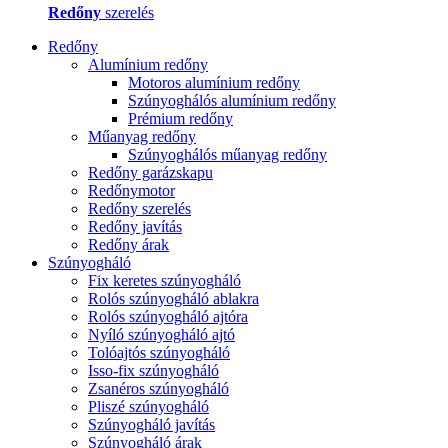
Redőny
szerelés
Redőny
Alumínium redőny
Motoros alumínium redőny
Szúnyoghálós alumínium redőny
Prémium redőny
Műanyag redőny
Szúnyoghálós műanyag redőny
Redőny garázskapu
Redőnymotor
Redőny szerelés
Redőny javítás
Redőny árak
Szúnyogháló
Fix keretes szúnyogháló
Rolós szúnyogháló ablakra
Rolós szúnyogháló ajtóra
Nyíló szúnyogháló ajtó
Tolóajtós szúnyogháló
Isso-fix szúnyogháló
Zsanéros szúnyogháló
Pliszé szúnyogháló
Szúnyogháló javítás
Szúnyogháló árak