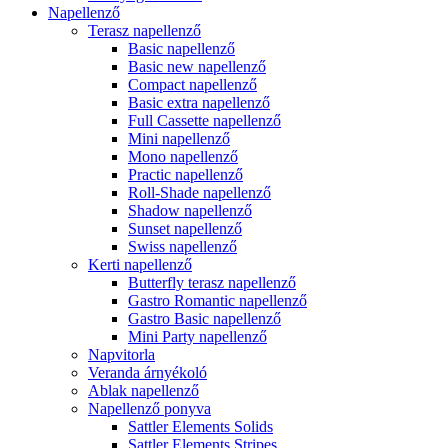
Napellenző
Terasz napellenző
Basic napellenző
Basic new napellenző
Compact napellenző
Basic extra napellenző
Full Cassette napellenző
Mini napellenző
Mono napellenző
Practic napellenző
Roll-Shade napellenző
Shadow napellenző
Sunset napellenző
Swiss napellenző
Kerti napellenző
Butterfly terasz napellenző
Gastro Romantic napellenző
Gastro Basic napellenző
Mini Party napellenző
Napvitorla
Veranda árnyékoló
Ablak napellenző
Napellenző ponyva
Sattler Elements Solids
Sattler Elements Stripes