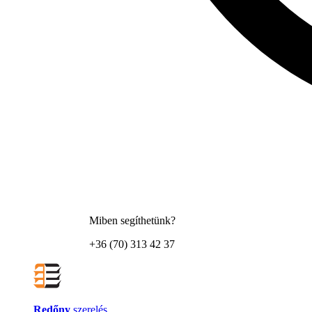
Miben segíthetünk?
+36 (70) 313 42 37
Redőny
szerelés