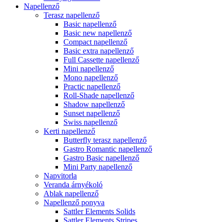
Napellenző
Terasz napellenző
Basic napellenző
Basic new napellenző
Compact napellenző
Basic extra napellenző
Full Cassette napellenző
Mini napellenző
Mono napellenző
Practic napellenző
Roll-Shade napellenző
Shadow napellenző
Sunset napellenző
Swiss napellenző
Kerti napellenző
Butterfly terasz napellenző
Gastro Romantic napellenző
Gastro Basic napellenző
Mini Party napellenző
Napvitorla
Veranda árnyékoló
Ablak napellenző
Napellenző ponyva
Sattler Elements Solids
Sattler Elements Stripes