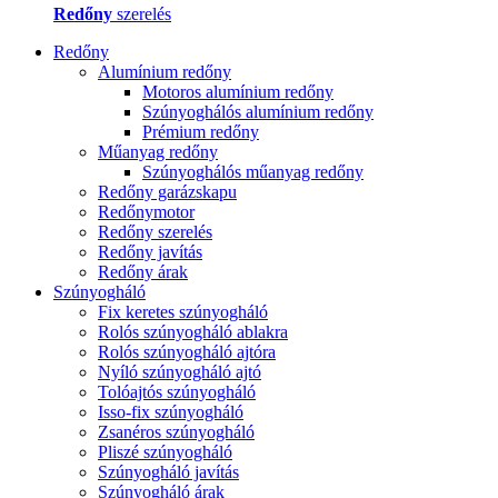
Redőny
szerelés
Redőny
Alumínium redőny
Motoros alumínium redőny
Szúnyoghálós alumínium redőny
Prémium redőny
Műanyag redőny
Szúnyoghálós műanyag redőny
Redőny garázskapu
Redőnymotor
Redőny szerelés
Redőny javítás
Redőny árak
Szúnyogháló
Fix keretes szúnyogháló
Rolós szúnyogháló ablakra
Rolós szúnyogháló ajtóra
Nyíló szúnyogháló ajtó
Tolóajtós szúnyogháló
Isso-fix szúnyogháló
Zsanéros szúnyogháló
Pliszé szúnyogháló
Szúnyogháló javítás
Szúnyogháló árak