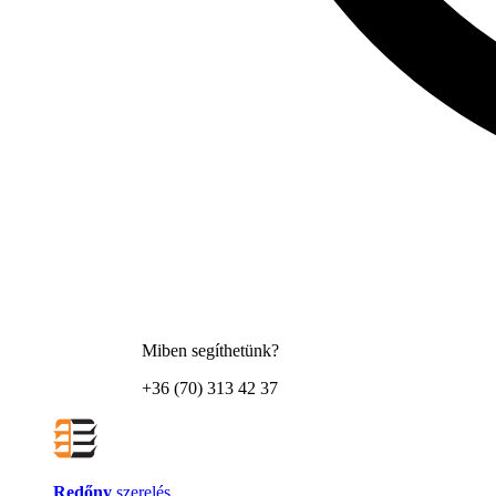
Miben segíthetünk?
+36 (70) 313 42 37
Redőny
szerelés