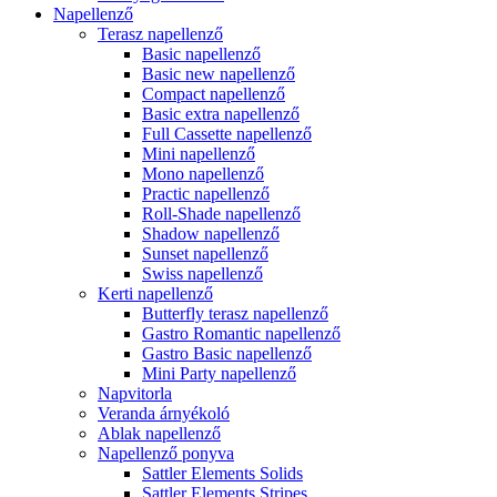
Napellenző
Terasz napellenző
Basic napellenző
Basic new napellenző
Compact napellenző
Basic extra napellenző
Full Cassette napellenző
Mini napellenző
Mono napellenző
Practic napellenző
Roll-Shade napellenző
Shadow napellenző
Sunset napellenző
Swiss napellenző
Kerti napellenző
Butterfly terasz napellenző
Gastro Romantic napellenző
Gastro Basic napellenző
Mini Party napellenző
Napvitorla
Veranda árnyékoló
Ablak napellenző
Napellenző ponyva
Sattler Elements Solids
Sattler Elements Stripes