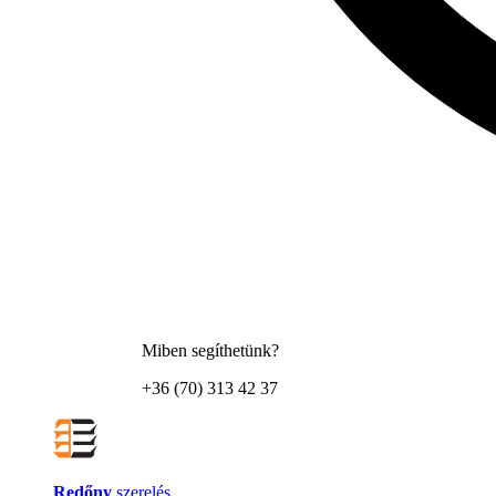
Miben segíthetünk?
+36 (70) 313 42 37
Redőny
szerelés