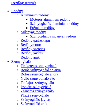
Redőny
szerelés
Redőny
Alumínium redőny
Motoros alumínium redőny
Szúnyoghálós alumínium redőny
Prémium redőny
Műanyag redőny
Szúnyoghálós műanyag redőny
Redőny garázskapu
Redőnymotor
Redőny szerelés
Redőny javítás
Redőny árak
Szúnyogháló
Fix keretes szúnyogháló
Rolós szúnyogháló ablakra
Rolós szúnyogháló ajtóra
Nyíló szúnyogháló ajtó
Tolóajtós szúnyogháló
Isso-fix szúnyogháló
Zsanéros szúnyogháló
Pliszé szúnyogháló
Szúnyogháló javítás
Szúnyogháló árak