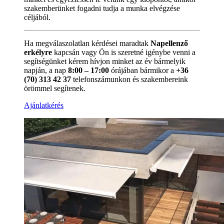
szakemberünket fogadni tudja a munka elvégzése
céljából.
Ha megválaszolatlan kérdései maradtak
Napellenző
erkélyre
kapcsán vagy Ön is szeretné igénybe venni a
segítségünket kérem hívjon minket az év bármelyik
napján, a nap
8:00 – 17:00
órájában bármikor a
+36
(70) 313 42 37
telefonszámunkon és szakembereink
örömmel segítenek.
Ajánlatkérés