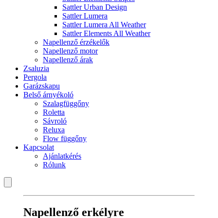
Sattler Urban Design
Sattler Lumera
Sattler Lumera All Weather
Sattler Elements All Weather
Napellenző érzékelők
Napellenző motor
Napellenző árak
Zsaluzia
Pergola
Garázskapu
Belső árnyékoló
Szalagfüggőny
Roletta
Sávroló
Reluxa
Flow függőny
Kapcsolat
Ajánlatkérés
Rólunk
Napellenző erkélyre