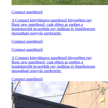
Compact napellenző
A Compact könyökkaros napellenző lényegében egy
Basic new napellenző, csak ebben az esetben a
homlokprofilt lecseréltük egy önállóan és függőlegesen
mozgatható ponyvás szerkezetre.
Compact napellenző
Compact napellenző
A Compact könyökkaros napellenző lényegében egy
Basic new napellenző, csak ebben az esetben a
homlokprofilt lecseréltük egy önállóan és függőlegesen
mozgatható ponyvás szerkezetre.
Compact napellenző