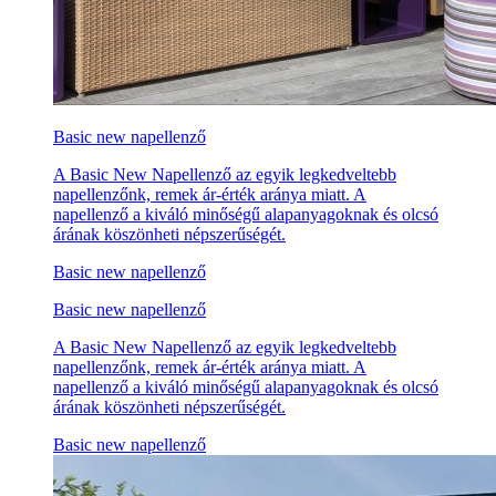
Basic new napellenző
A Basic New Napellenző az egyik legkedveltebb
napellenzőnk, remek ár-érték aránya miatt. A
napellenző a kiváló minőségű alapanyagoknak és olcsó
árának köszönheti népszerűségét.
Basic new napellenző
Basic new napellenző
A Basic New Napellenző az egyik legkedveltebb
napellenzőnk, remek ár-érték aránya miatt. A
napellenző a kiváló minőségű alapanyagoknak és olcsó
árának köszönheti népszerűségét.
Basic new napellenző