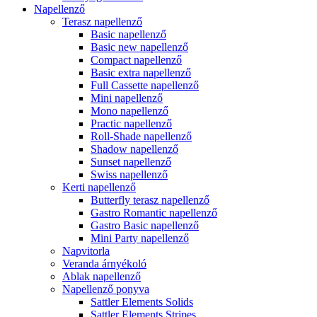
Napellenző
Terasz napellenző
Basic napellenző
Basic new napellenző
Compact napellenző
Basic extra napellenző
Full Cassette napellenző
Mini napellenző
Mono napellenző
Practic napellenző
Roll-Shade napellenző
Shadow napellenző
Sunset napellenző
Swiss napellenző
Kerti napellenző
Butterfly terasz napellenző
Gastro Romantic napellenző
Gastro Basic napellenző
Mini Party napellenző
Napvitorla
Veranda árnyékoló
Ablak napellenző
Napellenző ponyva
Sattler Elements Solids
Sattler Elements Stripes