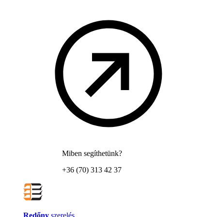
Miben segíthetünk?
+36 (70) 313 42 37
Redőny
szerelés