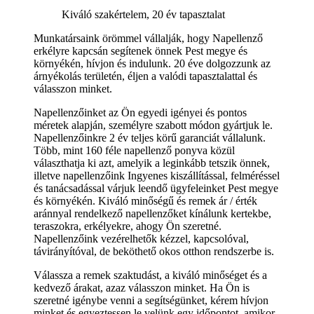
Kiváló szakértelem, 20 év tapasztalat
Munkatársaink örömmel vállalják, hogy Napellenző
erkélyre kapcsán segítenek önnek Pest megye és
környékén, hívjon és indulunk. 20 éve dolgozzunk az
árnyékolás területén, éljen a valódi tapasztalattal és
válasszon minket.
Napellenzőinket az Ön egyedi igényei és pontos
méretek alapján, személyre szabott módon gyártjuk le.
Napellenzőinkre 2 év teljes körű garanciát vállalunk.
Több, mint 160 féle napellenző ponyva közül
választhatja ki azt, amelyik a leginkább tetszik önnek,
illetve napellenzőink Ingyenes kiszállítással, felméréssel
és tanácsadással várjuk leendő ügyfeleinket Pest megye
és környékén. Kiváló minőségű és remek ár / érték
aránnyal rendelkező napellenzőket kínálunk kertekbe,
teraszokra, erkélyekre, ahogy Ön szeretné.
Napellenzőink vezérelhetők kézzel, kapcsolóval,
távirányítóval, de beköthető okos otthon rendszerbe is.
Válassza a remek szaktudást, a kiváló minőséget és a
kedvező árakat, azaz válasszon minket. Ha Ön is
szeretné igénybe venni a segítségünket, kérem hívjon
minket és egyeztessen le velünk egy időpontot, amikor