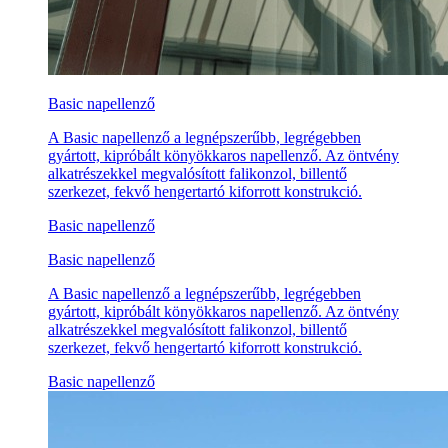
Basic napellenző
A Basic napellenző a legnépszerűbb, legrégebben
gyártott, kipróbált könyökkaros napellenző. Az öntvény
alkatrészekkel megvalósított falikonzol, billentő
szerkezet, fekvő hengertartó kiforrott konstrukció.
Basic napellenző
Basic napellenző
A Basic napellenző a legnépszerűbb, legrégebben
gyártott, kipróbált könyökkaros napellenző. Az öntvény
alkatrészekkel megvalósított falikonzol, billentő
szerkezet, fekvő hengertartó kiforrott konstrukció.
Basic napellenző