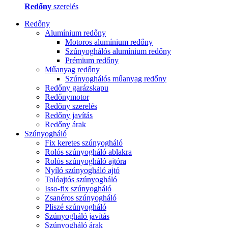
Redőny
szerelés
Redőny
Alumínium redőny
Motoros alumínium redőny
Szúnyoghálós alumínium redőny
Prémium redőny
Műanyag redőny
Szúnyoghálós műanyag redőny
Redőny garázskapu
Redőnymotor
Redőny szerelés
Redőny javítás
Redőny árak
Szúnyogháló
Fix keretes szúnyogháló
Rolós szúnyogháló ablakra
Rolós szúnyogháló ajtóra
Nyíló szúnyogháló ajtó
Tolóajtós szúnyogháló
Isso-fix szúnyogháló
Zsanéros szúnyogháló
Pliszé szúnyogháló
Szúnyogháló javítás
Szúnyogháló árak