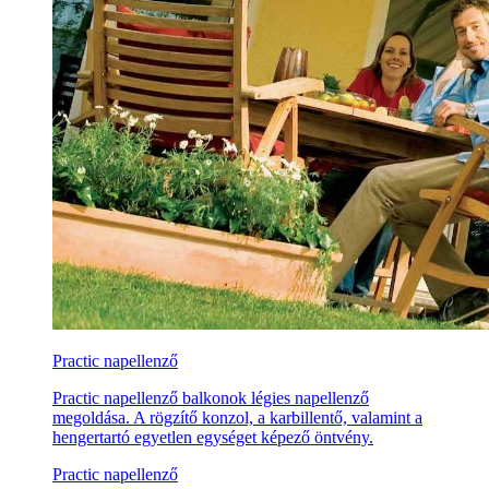
Practic napellenző
Practic napellenző balkonok légies napellenző
megoldása. A rögzítő konzol, a karbillentő, valamint a
hengertartó egyetlen egységet képező öntvény.
Practic napellenző