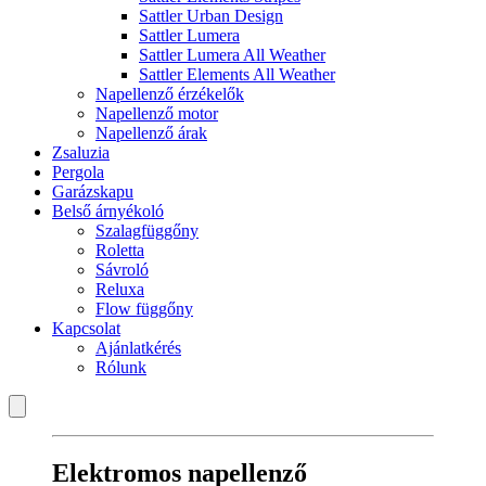
Sattler Urban Design
Sattler Lumera
Sattler Lumera All Weather
Sattler Elements All Weather
Napellenző érzékelők
Napellenző motor
Napellenző árak
Zsaluzia
Pergola
Garázskapu
Belső árnyékoló
Szalagfüggőny
Roletta
Sávroló
Reluxa
Flow függőny
Kapcsolat
Ajánlatkérés
Rólunk
Elektromos napellenző