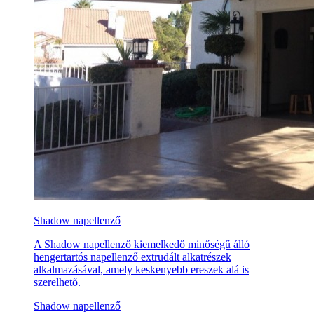
Shadow napellenző
A Shadow napellenző kiemelkedő minőségű álló
hengertartós napellenző extrudált alkatrészek
alkalmazásával, amely keskenyebb ereszek alá is
szerelhető.
Shadow napellenző