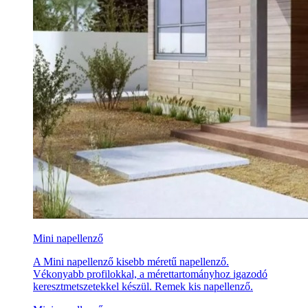
Mini napellenző
A Mini napellenző kisebb méretű napellenző.
Vékonyabb profilokkal, a mérettartományhoz igazodó
keresztmetszetekkel készül. Remek kis napellenző.