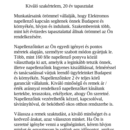
Kiváló szakértelem, 20 év tapasztalat
Munkatársaink örömmel vállalják, hogy Elektromos
napellenző kapcsán segítenek önnek Budapest és
környékén, hívjon és indulunk. Szakembereink több,
mint két évtizedes tapasztalattal állnak örömmel az Ön
rendelkezésére.
Napellenzőinket az Ön egyedi igényei és pontos
méretek alapján, személyre szabott módon gyártjuk le.
Több, mint 160 féle napellenző ponyva közül
választhatja ki azt, amelyik a leginkább tetszik önnek,
illetve napellenzőink Ingyenes kiszállítással, felméréssel
és tanácsadással várjuk leendő ügyfeleinket Budapest
és környékén. Napellenzőinkre 2 év teljes körű
garanciát vállalunk. Kiváló minőségű és remek ár /
érték aránnyal rendelkező napellenzőket kínálunk
kertekbe, teraszokra, erkélyekre, ahogy Ön szeretné.
Napellenzőink vezérelhetők kézzel, kapcsolóval,
távirányítóval, de beköthető okos otthon rendszerbe is.
Válassza a remek szaktudást, a kiváló minőséget és a
kedvező árakat, azaz válasszon minket. Ha Ön is
szeretné igénybe venni a segítségünket, kérem hívjon
minket és egyeztessen le velünk egy időpontot, amikor