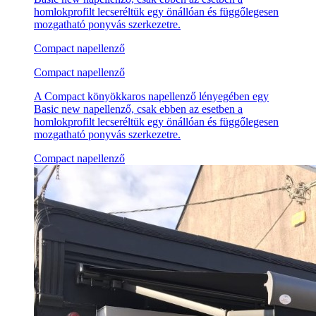
homlokprofilt lecseréltük egy önállóan és függőlegesen
mozgatható ponyvás szerkezetre.
Compact napellenző
Compact napellenző
A Compact könyökkaros napellenző lényegében egy
Basic new napellenző, csak ebben az esetben a
homlokprofilt lecseréltük egy önállóan és függőlegesen
mozgatható ponyvás szerkezetre.
Compact napellenző