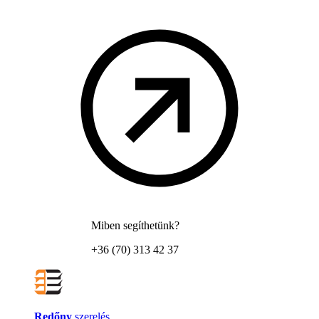
Miben segíthetünk?
+36 (70) 313 42 37
Redőny
szerelés