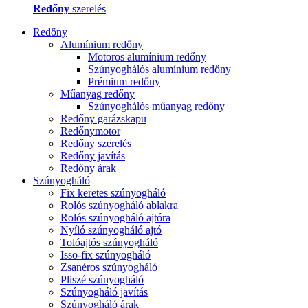
Redőny
szerelés
Redőny
Alumínium redőny
Motoros alumínium redőny
Szúnyoghálós alumínium redőny
Prémium redőny
Műanyag redőny
Szúnyoghálós műanyag redőny
Redőny garázskapu
Redőnymotor
Redőny szerelés
Redőny javítás
Redőny árak
Szúnyogháló
Fix keretes szúnyogháló
Rolós szúnyogháló ablakra
Rolós szúnyogháló ajtóra
Nyíló szúnyogháló ajtó
Tolóajtós szúnyogháló
Isso-fix szúnyogháló
Zsanéros szúnyogháló
Pliszé szúnyogháló
Szúnyogháló javítás
Szúnyogháló árak