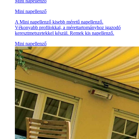
Mini napellenző
Mini napellenző
A Mini napellenző kisebb méretű napellenző.
Vékonyabb profilokkal, a mérettartományhoz igazodó
keresztmetszetekkel készül. Remek kis napellenző.
Mini napellenző