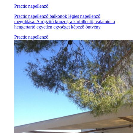
Practic napellenző
Practic napellenző balkonok légies napellenző
megoldása. A rögzítő konzol, a karbillentő, valamint a
hengertartó egyetlen egységet képező öntvény.
Practic napellenző