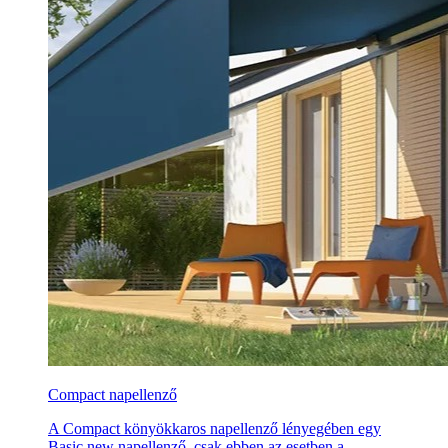
Compact napellenző
A Compact könyökkaros napellenző lényegében egy
Basic new napellenző, csak ebben az esetben a