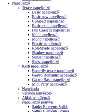
Napellenző
Terasz napellenző
Basic napellenző
Basic new napellenző
Compact napellenző
Basic extra napellenző
Full Cassette napellenző
Mini napellenző
Mono napellenző
Practic napellenző
Roll-Shade napellenző
Shadow napellenző
Sunset napellenző
Swiss napellenző
Kerti napellenző
Butterfly terasz napellenző
Gastro Romantic napellenző
Gastro Basic napellenző
Mini Party napellenző
Napvitorla
Veranda árnyékoló
Ablak napellenző
Napellenző ponyva
Sattler Elements Solids
Sattler Elements Stripes