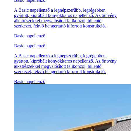
Basic napellenző
A Basic napellenző a legnépszerűbb, legrégebben
gyártott, kipróbált könyökkaros napellenző. Az öntvény
alkatrészekkel megvalósított falikonzol, billentő
szerkezet, fekvő hengertartó kiforrott konstrukció.
Basic napellenző
Basic napellenző
A Basic napellenző a legnépszerűbb, legrégebben
gyártott, kipróbált könyökkaros napellenző. Az öntvény
alkatrészekkel megvalósított falikonzol, billentő
szerkezet, fekvő hengertartó kiforrott konstrukció.
Basic napellenző