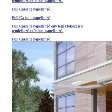
rendelkező prémium napellenző.
Full Cassette napellenző
Full Cassette napellenző
Full Cassette napellenző egy teljes tokozással
rendelkező prémium napellenző.
Full Cassette napellenző