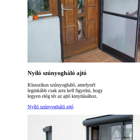
Nyíló szúnyogháló ajtó
Klasszikus szúnyogháló, amelynél
leginkább csak arra kell figyelni, hogy
legyen elég tér az ajtó kinyitásához.
Nyíló szúnyogháló ajtó