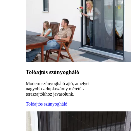
Tolóajtós szúnyogháló
Modern szúnyogháló ajtó, amelyet
nagyobb - duplaszárny méretű -
teraszajtókhoz javasolunk.
Tolóajtós szúnyogháló