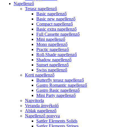
Napellenző
Terasz napellenző
Basic napellenző
Basic new napellenző
Compact napellenző
Basic extra napellenző
Full Cassette napellenző
Mini napellenző
Mono napellenző
Practic napellenző
Roll-Shade napellenző
Shadow napellenző
Sunset napellenző
Swiss napellenző
Kerti napellenző
Butterfly terasz napellenző
Gastro Romantic napellenző
Gastro Basic napellenző
Mini Party napellenző
Napvitorla
Veranda árnyékoló
Ablak napellenző
Napellenző ponyva
Sattler Elements Solids
Sattler Elements Stripes