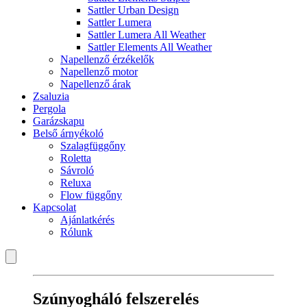
Sattler Urban Design
Sattler Lumera
Sattler Lumera All Weather
Sattler Elements All Weather
Napellenző érzékelők
Napellenző motor
Napellenző árak
Zsaluzia
Pergola
Garázskapu
Belső árnyékoló
Szalagfüggőny
Roletta
Sávroló
Reluxa
Flow függőny
Kapcsolat
Ajánlatkérés
Rólunk
Szúnyogháló felszerelés