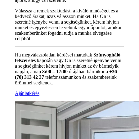
ajtóra, ahogy Ön szeretné.
Válassza a remek szaktudást, a kiváló minőséget és a
kedvező árakat, azaz válasszon minket. Ha Ön is
szeretné igénybe venni a segítségünket, kérem hívjon
minket és egyeztessen le velünk egy időpontot, amikor
szakemberünket fogadni tudja a munka elvégzése
céljából.
Ha megválaszolatlan kérdései maradtak
Szúnyogháló
felszerelés
kapcsán vagy Ön is szeretné igénybe venni
a segítségünket kérem hívjon minket az év bármelyik
napján, a nap
8:00 – 17:00
órájában bármikor a
+36
(70) 313 42 37
telefonszámunkon és szakembereink
örömmel segítenek.
Ajánlatkérés