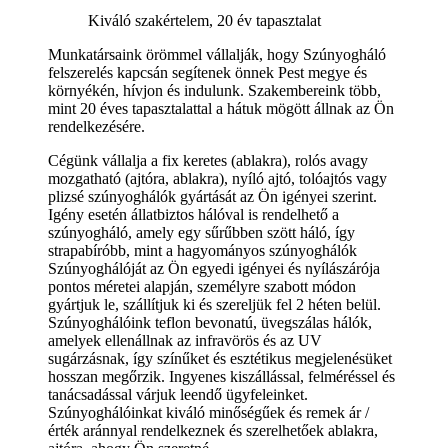
Kiváló szakértelem, 20 év tapasztalat
Munkatársaink örömmel vállalják, hogy Szúnyogháló
felszerelés kapcsán segítenek önnek Pest megye és
környékén, hívjon és indulunk. Szakembereink több,
mint 20 éves tapasztalattal a hátuk mögött állnak az Ön
rendelkezésére.
Cégünk vállalja a fix keretes (ablakra), rolós avagy
mozgatható (ajtóra, ablakra), nyíló ajtó, tolóajtós vagy
plizsé szúnyoghálók gyártását az Ön igényei szerint.
Igény esetén állatbiztos hálóval is rendelhető a
szúnyogháló, amely egy sűrűbben szött háló, így
strapabíróbb, mint a hagyományos szúnyoghálók
Szúnyoghálóját az Ön egyedi igényei és nyílászárója
pontos méretei alapján, személyre szabott módon
gyártjuk le, szállítjuk ki és szereljük fel 2 héten belül.
Szúnyoghálóink teflon bevonatú, üvegszálas hálók,
amelyek ellenállnak az infravörös és az UV
sugárzásnak, így színűket és esztétikus megjelenésüket
hosszan megőrzik. Ingyenes kiszállással, felméréssel és
tanácsadással várjuk leendő ügyfeleinket.
Szúnyoghálóinkat kiváló minőségűek és remek ár /
érték aránnyal rendelkeznek és szerelhetőek ablakra,