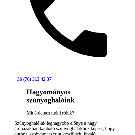
+36 (70) 313 42 37
Hagyományos
szúnyoghálóink
Mit érdemes tudni róluk?
Szúnyoghálóink legnagyobb előnye a nagy
árúházakban kapható szúnyoghálókhoz képest, hogy
európai szabvány szerint készülnek, kiváló