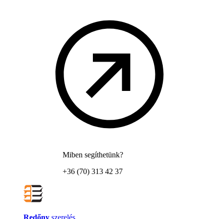
Miben segíthetünk?
+36 (70) 313 42 37
Redőny
szerelés