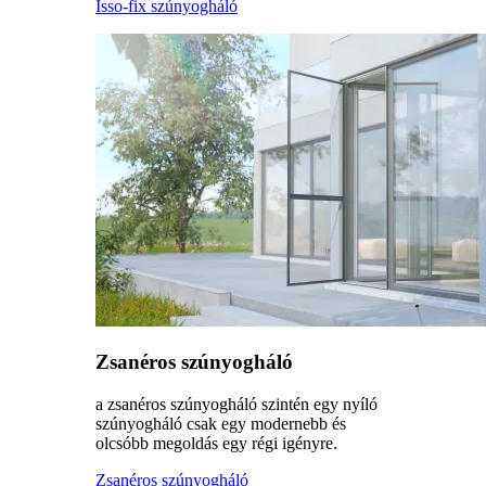
Isso-fix szúnyogháló
Zsanéros szúnyogháló
a zsanéros szúnyogháló szintén egy nyíló
szúnyogháló csak egy modernebb és
olcsóbb megoldás egy régi igényre.
Zsanéros szúnyogháló