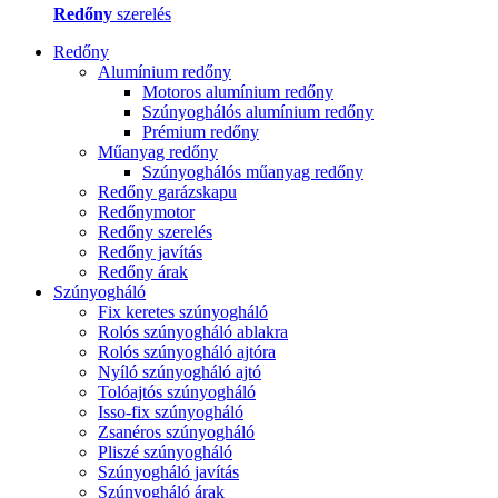
Redőny
szerelés
Redőny
Alumínium redőny
Motoros alumínium redőny
Szúnyoghálós alumínium redőny
Prémium redőny
Műanyag redőny
Szúnyoghálós műanyag redőny
Redőny garázskapu
Redőnymotor
Redőny szerelés
Redőny javítás
Redőny árak
Szúnyogháló
Fix keretes szúnyogháló
Rolós szúnyogháló ablakra
Rolós szúnyogháló ajtóra
Nyíló szúnyogháló ajtó
Tolóajtós szúnyogháló
Isso-fix szúnyogháló
Zsanéros szúnyogháló
Pliszé szúnyogháló
Szúnyogháló javítás
Szúnyogháló árak