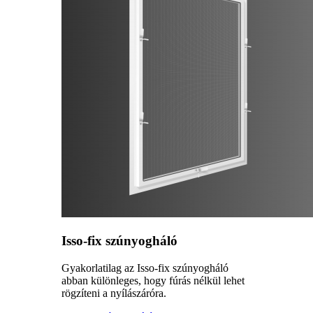
Isso-fix szúnyogháló
Gyakorlatilag az Isso-fix szúnyogháló
abban különleges, hogy fúrás nélkül lehet
rögzíteni a nyílászáróra.