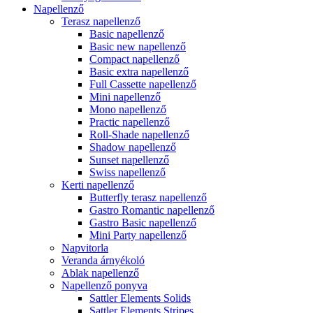
Napellenző
Terasz napellenző
Basic napellenző
Basic new napellenző
Compact napellenző
Basic extra napellenző
Full Cassette napellenző
Mini napellenző
Mono napellenző
Practic napellenző
Roll-Shade napellenző
Shadow napellenző
Sunset napellenző
Swiss napellenző
Kerti napellenző
Butterfly terasz napellenző
Gastro Romantic napellenző
Gastro Basic napellenző
Mini Party napellenző
Napvitorla
Veranda árnyékoló
Ablak napellenző
Napellenző ponyva
Sattler Elements Solids
Sattler Elements Stripes