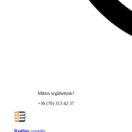
Miben segíthetünk?
+36 (70) 313 42 37
Redőny
szerelés