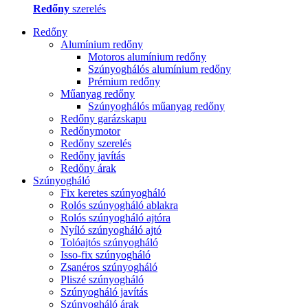
Redőny
szerelés
Redőny
Alumínium redőny
Motoros alumínium redőny
Szúnyoghálós alumínium redőny
Prémium redőny
Műanyag redőny
Szúnyoghálós műanyag redőny
Redőny garázskapu
Redőnymotor
Redőny szerelés
Redőny javítás
Redőny árak
Szúnyogháló
Fix keretes szúnyogháló
Rolós szúnyogháló ablakra
Rolós szúnyogháló ajtóra
Nyíló szúnyogháló ajtó
Tolóajtós szúnyogháló
Isso-fix szúnyogháló
Zsanéros szúnyogháló
Pliszé szúnyogháló
Szúnyogháló javítás
Szúnyogháló árak