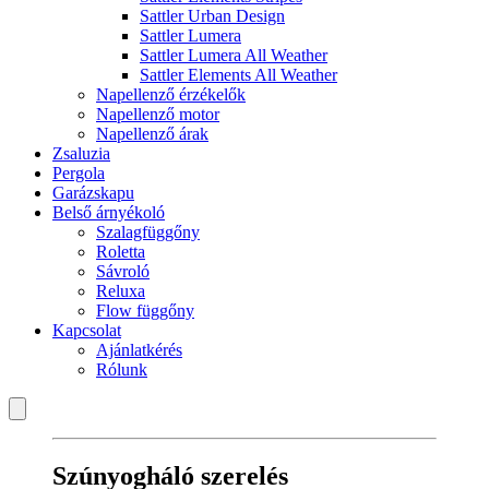
Sattler Urban Design
Sattler Lumera
Sattler Lumera All Weather
Sattler Elements All Weather
Napellenző érzékelők
Napellenző motor
Napellenző árak
Zsaluzia
Pergola
Garázskapu
Belső árnyékoló
Szalagfüggőny
Roletta
Sávroló
Reluxa
Flow függőny
Kapcsolat
Ajánlatkérés
Rólunk
Szúnyogháló szerelés