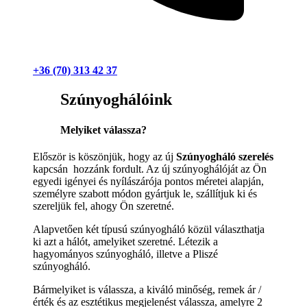
+36 (70) 313 42 37
Szúnyoghálóink
Melyiket válassza?
Először is köszönjük, hogy az új
Szúnyogháló szerelés
kapcsán hozzánk fordult. Az új szúnyoghálóját az Ön
egyedi igényei és nyílászárója pontos méretei alapján,
személyre szabott módon gyártjuk le, szállítjuk ki és
szereljük fel, ahogy Ön szeretné.
Alapvetően két típusú szúnyogháló közül választhatja
ki azt a hálót, amelyiket szeretné. Létezik a
hagyományos szúnyogháló, illetve a Pliszé
szúnyogháló.
Bármelyiket is válassza, a kiváló minőség, remek ár /
érték és az esztétikus megjelenést válassza, amelyre 2