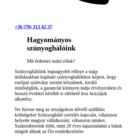
+36 (70) 313 42 37
Hagyományos
szúnyoghálóink
Mit érdemes tudni róluk?
Szúnyoghálóink legnagyobb előnye a nagy
árúházakban kapható szúnyoghálókhoz képest, hogy
európai szabvány szerint készülnek, kiváló
minőségűek, a garanciát könnyen tudja érvényesíteni és
hosszú évekkel később is elérhető lesz hozzájuk
alkatrész.
Ne fizesse meg az országokon átívelő szállítási
költségeket Szúnyogháló szerelés kapcsán, válasszon
helyette magyar vállalkozást, válasszon minket.
Szakembereink több, mint 20 éves tapasztalattal a hátuk
mögött állnak az Ön rendelkezésére.