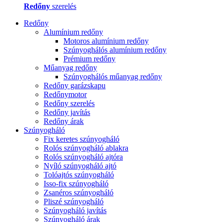
Redőny
szerelés
Redőny
Alumínium redőny
Motoros alumínium redőny
Szúnyoghálós alumínium redőny
Prémium redőny
Műanyag redőny
Szúnyoghálós műanyag redőny
Redőny garázskapu
Redőnymotor
Redőny szerelés
Redőny javítás
Redőny árak
Szúnyogháló
Fix keretes szúnyogháló
Rolós szúnyogháló ablakra
Rolós szúnyogháló ajtóra
Nyíló szúnyogháló ajtó
Tolóajtós szúnyogháló
Isso-fix szúnyogháló
Zsanéros szúnyogháló
Pliszé szúnyogháló
Szúnyogháló javítás
Szúnyogháló árak