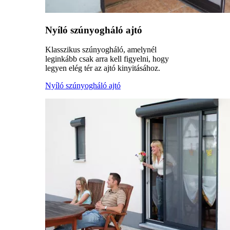
Nyíló szúnyogháló ajtó
Klasszikus szúnyogháló, amelynél
leginkább csak arra kell figyelni, hogy
legyen elég tér az ajtó kinyitásához.
Nyíló szúnyogháló ajtó