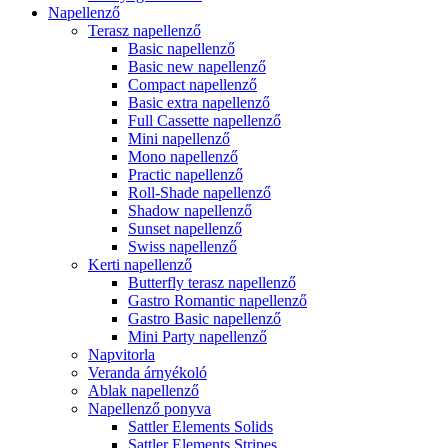
Napellenző
Terasz napellenző
Basic napellenző
Basic new napellenző
Compact napellenző
Basic extra napellenző
Full Cassette napellenző
Mini napellenző
Mono napellenző
Practic napellenző
Roll-Shade napellenző
Shadow napellenző
Sunset napellenző
Swiss napellenző
Kerti napellenző
Butterfly terasz napellenző
Gastro Romantic napellenző
Gastro Basic napellenző
Mini Party napellenző
Napvitorla
Veranda árnyékoló
Ablak napellenző
Napellenző ponyva
Sattler Elements Solids
Sattler Elements Stripes