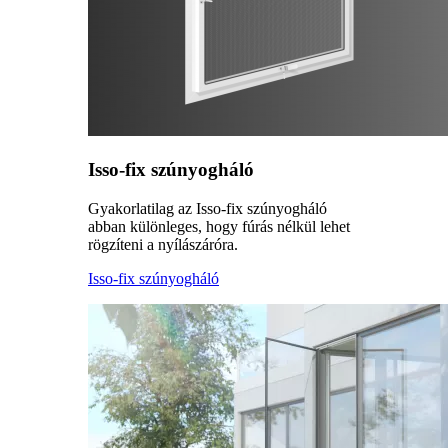
Isso-fix szúnyogháló
Gyakorlatilag az Isso-fix szúnyogháló
abban különleges, hogy fúrás nélkül lehet
rögzíteni a nyílászáróra.
Isso-fix szúnyogháló