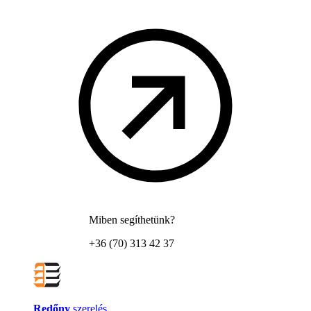
Miben segíthetünk?
+36 (70) 313 42 37
Redőny
szerelés