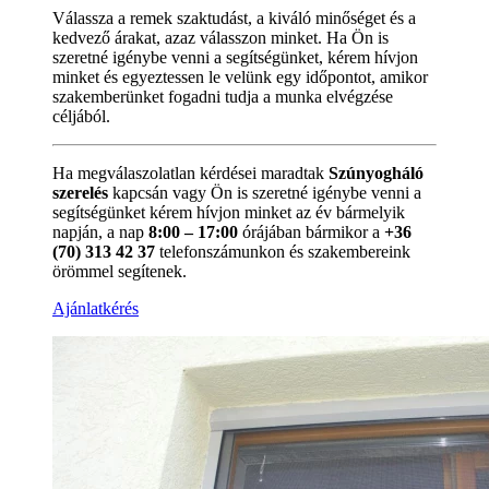
Válassza a remek szaktudást, a kiváló minőséget és a
kedvező árakat, azaz válasszon minket. Ha Ön is
szeretné igénybe venni a segítségünket, kérem hívjon
minket és egyeztessen le velünk egy időpontot, amikor
szakemberünket fogadni tudja a munka elvégzése
céljából.
Ha megválaszolatlan kérdései maradtak
Szúnyogháló
szerelés
kapcsán vagy Ön is szeretné igénybe venni a
segítségünket kérem hívjon minket az év bármelyik
napján, a nap
8:00 – 17:00
órájában bármikor a
+36
(70) 313 42 37
telefonszámunkon és szakembereink
örömmel segítenek.
Ajánlatkérés