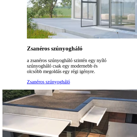
Zsanéros szúnyogháló
a zsanéros szúnyogháló szintén egy nyíló
szúnyogháló csak egy modernebb és
olcsóbb megoldás egy régi igényre.
Zsanéros szúnyogháló