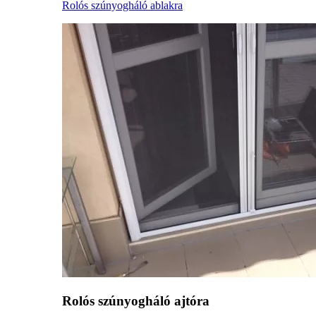
Rolós szúnyogháló ablakra
Rolós szúnyogháló ajtóra