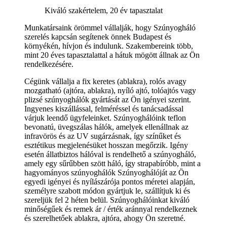
Kiváló szakértelem, 20 év tapasztalat
Munkatársaink örömmel vállalják, hogy Szúnyogháló
szerelés kapcsán segítenek önnek Budapest és
környékén, hívjon és indulunk. Szakembereink több,
mint 20 éves tapasztalattal a hátuk mögött állnak az Ön
rendelkezésére.
Cégünk vállalja a fix keretes (ablakra), rolós avagy
mozgatható (ajtóra, ablakra), nyíló ajtó, tolóajtós vagy
plizsé szúnyoghálók gyártását az Ön igényei szerint.
Ingyenes kiszállással, felméréssel és tanácsadással
várjuk leendő ügyfeleinket. Szúnyoghálóink teflon
bevonatú, üvegszálas hálók, amelyek ellenállnak az
infravörös és az UV sugárzásnak, így színűket és
esztétikus megjelenésüket hosszan megőrzik. Igény
esetén állatbiztos hálóval is rendelhető a szúnyogháló,
amely egy sűrűbben szött háló, így strapabíróbb, mint a
hagyományos szúnyoghálók Szúnyoghálóját az Ön
egyedi igényei és nyílászárója pontos méretei alapján,
személyre szabott módon gyártjuk le, szállítjuk ki és
szereljük fel 2 héten belül. Szúnyoghálóinkat kiváló
minőségűek és remek ár / érték aránnyal rendelkeznek
és szerelhetőek ablakra, ajtóra, ahogy Ön szeretné.