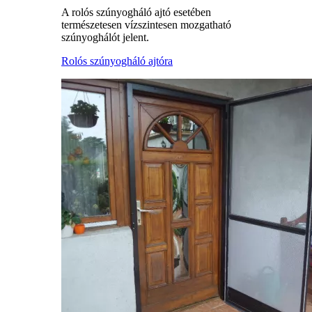
A rolós szúnyogháló ajtó esetében
természetesen vízszintesen mozgatható
szúnyoghálót jelent.
Rolós szúnyogháló ajtóra