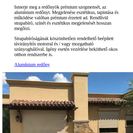
Ismerje meg a redőnyök prémium szegmensét, az
alumínium redőnyt. Megjelenése esztétikus, tapintása és
működése valóban prémium érzetett ad. Rendlívül
strapabíró, színét és esztétikus megjelenését hosszan
megőrzi.
Strapabíróságának köszönhetően rendelhető beépített
távirányítós motorral és / vagy mozgatható
szúnyoghálóval. Igény esetén vezérlése beköthető okos
otthon rendszerbe is.
Alumínium redőny