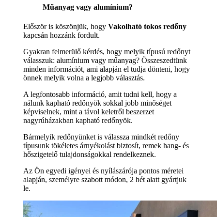
Műanyag vagy alumínium?
Először is köszönjük, hogy
Vakolható tokos redőny
kapcsán hozzánk fordult.
Gyakran felmerülő kérdés, hogy melyik típusú redőnyt
válasszuk: alumínium vagy műanyag? Összeszedtünk
minden információt, ami alapján el tudja dönteni, hogy
önnek melyik volna a legjobb választás.
A legfontosabb információ, amit tudni kell, hogy a
nálunk kapható redőnyök sokkal jobb minőséget
képviselnek, mint a távol keletről beszerzet
nagyrúházakban kapható redőnyök.
Bármelyik redőnyünket is válassza mindkét redőny
típusunk tökéletes árnyékolást biztosít, remek hang- és
hőszigetelő tulajdonságokkal rendelkeznek.
Az Ön egyedi igényei és nyílászárója pontos méretei
alapján, személyre szabott módon, 2 hét alatt gyártjuk
le.