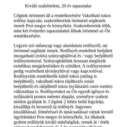
Kiváló szakértelem, 20 év tapasztalat
Cégünk örömmel áll a rendelkezésére Vakolható tokos
redőny kapcsán, szakembereink örömmel segítenek
önnek Pest megye és környékén. Szakembereink több,
mint két évtizedes tapasztalattal állnak örömmel az Ön
rendelkezésére.
Legyen szó műanyag vagy alumínium redőnyről, mi
örömmel segítünk önnek. Redőnyét rendelheti beépített
mozgatható (rolós) szúnyoghálóval és / vagy beépíthető
redőnymotorral. Szúnyoghálóink hosszan megőrzik
esztétikus megjelenésüket és színűket. A redőnymotort
pedig vezérelheti távirányítóval vagy kapcsolóval.
Redőnyeink rendelhetők külső tokos (utólag is
beépíthető), vakolható tokos (építkezés során
beépíthető) és ráépíthető tokos (nyílászáró csere esetén)
változatban is. Redőnyeinket az Ön egyedi igényei és
nyílászárói pontos méretei alapján, személyre szabott
módon gyártjuk le. Cégünk 2 héten belül legyártja,
kiszállítja és beszereli új redőnyét. Ingyenes
kiszállítással, felméréssel és tanácsadással várjuk leendő
ügyfeleinket Pest megye és környékén. Az általunk
gyártot redőnyök kiváló minőségűek, remek ár / érték