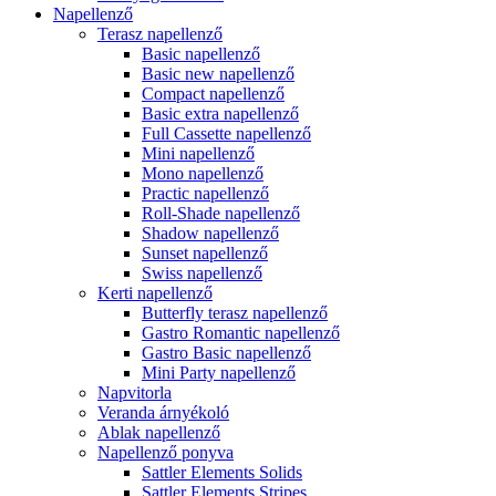
Napellenző
Terasz napellenző
Basic napellenző
Basic new napellenző
Compact napellenző
Basic extra napellenző
Full Cassette napellenző
Mini napellenző
Mono napellenző
Practic napellenző
Roll-Shade napellenző
Shadow napellenző
Sunset napellenző
Swiss napellenző
Kerti napellenző
Butterfly terasz napellenző
Gastro Romantic napellenző
Gastro Basic napellenző
Mini Party napellenző
Napvitorla
Veranda árnyékoló
Ablak napellenző
Napellenző ponyva
Sattler Elements Solids
Sattler Elements Stripes