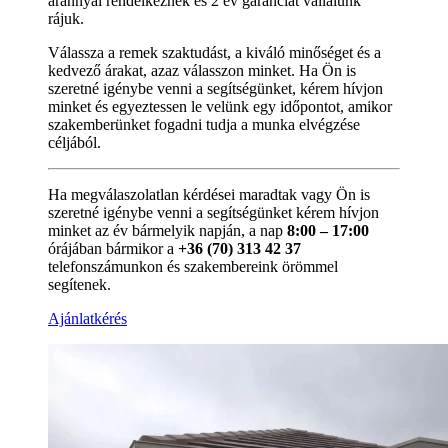
aránnyal rendelkeznek és 2 év garanciát vállalunk
rájuk.
Válassza a remek szaktudást, a kiváló minőséget és a
kedvező árakat, azaz válasszon minket. Ha Ön is
szeretné igénybe venni a segítségünket, kérem hívjon
minket és egyeztessen le velünk egy időpontot, amikor
szakemberünket fogadni tudja a munka elvégzése
céljából.
Ha megválaszolatlan kérdései maradtak vagy Ön is
szeretné igénybe venni a segítségünket kérem hívjon
minket az év bármelyik napján, a nap
8:00 – 17:00
órájában bármikor a
+36 (70) 313 42 37
telefonszámunkon és szakembereink örömmel
segítenek.
Ajánlatkérés