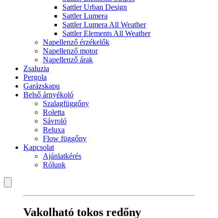
Sattler Urban Design
Sattler Lumera
Sattler Lumera All Weather
Sattler Elements All Weather
Napellenző érzékelők
Napellenző motor
Napellenző árak
Zsaluzia
Pergola
Garázskapu
Belső árnyékoló
Szalagfüggőny
Roletta
Sávroló
Reluxa
Flow függőny
Kapcsolat
Ajánlatkérés
Rólunk
Vakolható tokos redőny