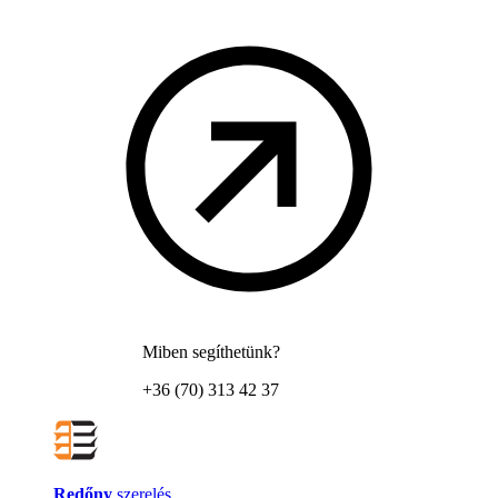
Miben segíthetünk?
+36 (70) 313 42 37
Redőny
szerelés